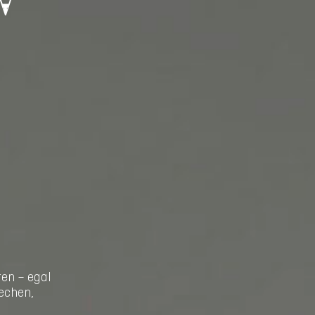
ren – egal
echen,