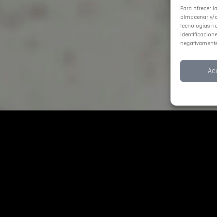
Para ofrecer l
almacenar y/o 
tecnologías n
identificacione
negativamente 
Ac