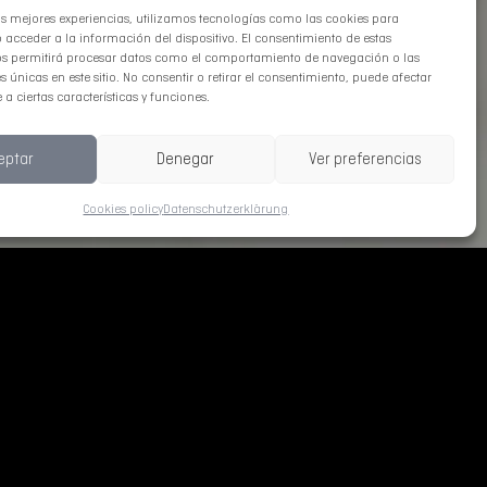
as mejores experiencias, utilizamos tecnologías como las cookies para
acceder a la información del dispositivo. El consentimiento de estas
os permitirá procesar datos como el comportamiento de navegación o las
s únicas en este sitio. No consentir o retirar el consentimiento, puede afectar
a ciertas características y funciones.
eptar
Denegar
Ver preferencias
Cookies policy
Datenschutzerklärung