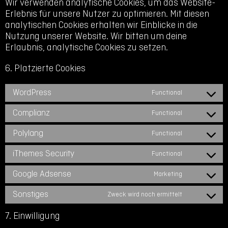
Wir verwenden analytische Cookies, um das Website-
Erlebnis für unsere Nutzer zu optimieren. Mit diesen
analytischen Cookies erhalten wir Einblicke in die
Nutzung unserer Website. Wir bitten um deine
Erlaubnis, analytische Cookies zu setzen.
6. Platzierte Cookies
WordPress
Functional
Consent
to
Complianz
Functional
Consent
service
to
Polylang
wordpres
Functional
Consent
service
to
iThemes Security
complian
Functional
Consent
service
to
Google Adsense
polylang
Marketing
Consent
service
to
Sonstiges
ithemes-
Zweck wird noch ermittelt
Consent
service
security
to
7. Einwilligung
google-
service